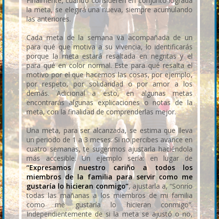
Finalmente, cuando consideren en conjunto lograda
la meta, se elegirá una nueva, siempre acumulando
las anteriores.
Cada meta de la semana va acompañada de un
para qué que motiva a su vivencia, lo identificarás
porque la meta estará resaltada en negritas y el
para qué en color normal. Este para qué resalta el
motivo por el que hacemos las cosas, por ejemplo,
por respeto, por solidaridad o por amor a los
demás. Adicional a esto, en algunas metas
encontrarás algunas explicaciones o notas de la
meta, con la finalidad de comprenderlas mejor.
Una meta, para ser alcanzada, se estima que lleva
un periodo de 1 a 3 meses. Si no percibes avance en
cuatro semanas, te sugerimos ajustarla haciéndola
más accesible. Un ejemplo sería: en lugar de
“Expresamos nuestro cariño a todos los
miembros de la familia para servir como me
gustaría lo hicieran conmigo”
, ajustarla a, “Sonrío
todas las mañanas a los miembros de mi familia
como me gustaría lo hicieran conmigo”.
Independientemente de si la meta se ajustó o no,