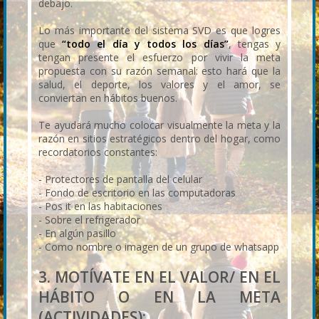
debajo.
Lo más importante del sistema SVD es que logres
que
“todo el día y todos los días”
, tengas y
tengan presente el esfuerzo por vivir la meta
propuesta con su razón semanal: esto hará que la
salud, el deporte, los valores y el amor, se
conviertan en hábitos buenos.
Te ayudará mucho colocar visualmente la meta y la
razón en sitios estratégicos dentro del hogar, como
recordatorios constantes:
- Protectores de pantalla del celular
- Fondo de escritorio en las computadoras
- Pos it en las habitaciones
- Sobre el refrigerador
- En algún pasillo
- Como nombre o imagen de un grupo de whatsapp
3. MOTÍVATE EN EL VALOR/ EN EL
HÁBITO O EN LA META
(ACTIVIDADES):